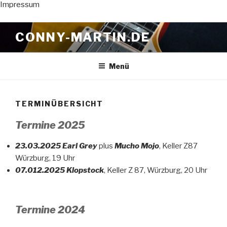
Impressum
Zum
CONNY-MARTIN.DE
Inhalt
springen
Menü
TERMINÜBERSICHT
Termine 2025
23.03.2025 Earl Grey
plus
Mucho Mojo
, Keller Z87
Würzburg, 19 Uhr
07.012.2025 Klopstock
, Keller Z 87, Würzburg, 20 Uhr
Termine 2024