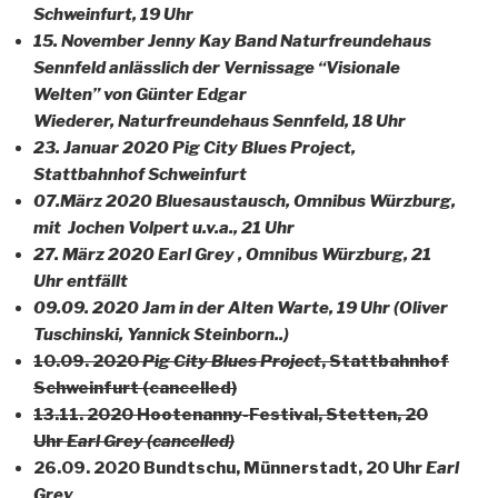
Schweinfurt, 19 Uhr
15. November Jenny Kay Band Naturfreundehaus
Sennfeld
anlässlich der Vernissage “Visionale
Welten” von Günter Edgar
Wiederer, Naturfreundehaus Sennfeld, 18 Uhr
23. Januar 2020 Pig City Blues Project,
Stattbahnhof Schweinfurt
07.März 2020 Bluesaustausch, Omnibus Würzburg,
mit Jochen Volpert u.v.a., 21 Uhr
27. März 2020 Earl Grey , Omnibus Würzburg, 21
Uhr entfällt
09.09. 2020 Jam in der Alten Warte, 19 Uhr (Oliver
Tuschinski, Yannick Steinborn..)
10.09. 2020
Pig City Blues Project
, Stattbahnhof
Schweinfurt (cancelled)
13.11. 2020 Hootenanny-Festival, Stetten, 20
Uhr
Earl Grey (cancelled)
26.09. 2020 Bundtschu, Münnerstadt, 20 Uhr
Earl
Grey