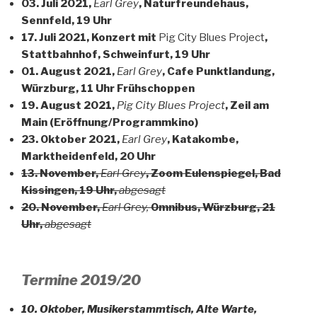
03. Juli 2021,
Earl Grey
, Naturfreundehaus,
Sennfeld, 19 Uhr
17. Juli 2021, Konzert mit
Pig City Blues Project
,
Stattbahnhof, Schweinfurt, 19 Uhr
01. August 2021,
Earl Grey
, Cafe Punktlandung,
Würzburg, 11 Uhr Frühschoppen
19. August 2021,
Pig City Blues Project
, Zeil am
Main (Eröffnung/Programmkino)
23. Oktober 2021,
Earl Grey
, Katakombe,
Marktheidenfeld, 20 Uhr
13. November,
Earl Grey
, Zoom Eulenspiegel, Bad
Kissingen, 19 Uhr,
abgesagt
20. November,
Earl Grey,
Omnibus, Würzburg, 21
Uhr,
abgesagt
Termine 2019/20
10. Oktober, Musikerstammtisch, Alte Warte,