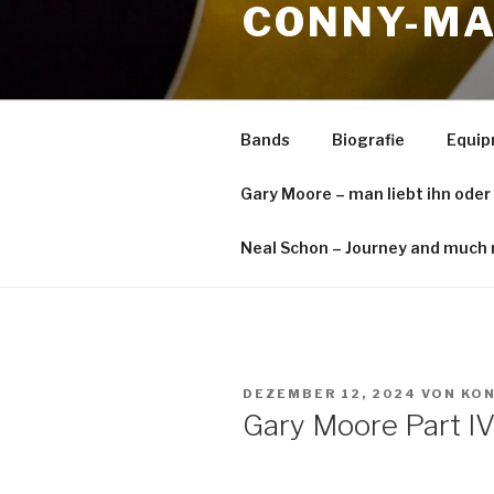
CONNY-MA
springen
Bands
Biografie
Equi
Gary Moore – man liebt ihn oder
Neal Schon – Journey and much 
VERÖFFENTLICHT
DEZEMBER 12, 2024
VON
KON
AM
Gary Moore Part I