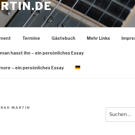
RTIN.DE
pment
Termine
Gästebuch
Mehr Links
Impre
 man hasst ihn – ein persönliches Essay
more – ein persönliches Essay
RAD MARTIN
Suche
V
nach: