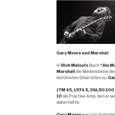
Gary Moore und Marshal
l
In
Rich Maloofs
Buch
“Jim M
Marshall
die Meilensteine der
berühmten Gitarristen zu.
Ga
JTM 45, 1974 X, DSL50/100
10
als Practise Amp, den er w
dabei hatte.
Gary Moore
war von Anbegin