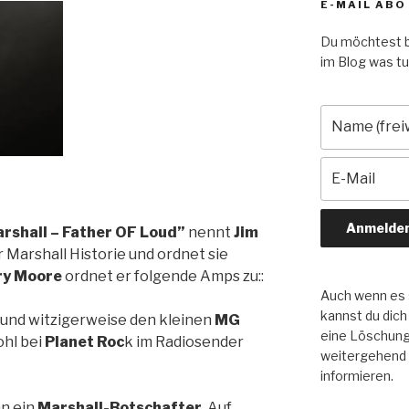
E-MAIL ABO
Du möchtest b
im Blog was tut
arshall – Father OF Loud”
nennt
Jim
 Marshall Historie und ordnet sie
ry Moore
ordnet er folgende Amps zu::
Auch wenn es s
kannst du dich
und witzigerweise den kleinen
MG
eine Löschung 
ohl bei
Planet Roc
k im Radiosender
weitergehend
informieren.
n ein
Marshall-Botschafter
. Auf