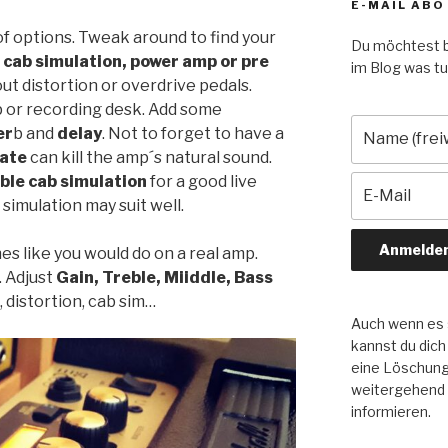
E-MAIL ABO
f options. Tweak around to find your
Du möchtest b
.
cab simulation, power amp or pre
im Blog was tut
 out distortion or overdrive pedals.
p or recording desk. Add some
er
b and
delay
. Not to forget to have a
ate
can kill the amp´s natural sound.
ble cab simulation
for a good live
simulation may suit well.
s like you would do on a real amp.
. Adjust
Gain, Treble, Miiddle, Bass
, distortion, cab sim…
Auch wenn es s
kannst du dich
eine Löschung 
weitergehend
informieren.