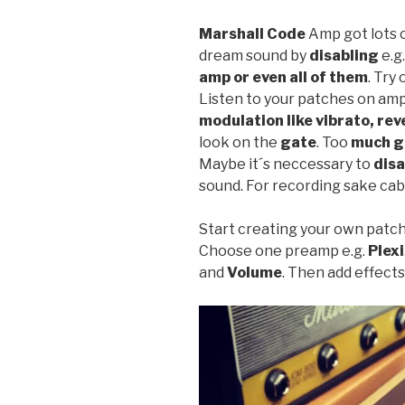
Marshall Code
Amp got lots o
dream sound by
disabling
e.g
amp or even all of them
. Try
Listen to your patches on am
modulation like vibrato, rev
look on the
gate
. Too
much g
Maybe it´s neccessary to
disa
sound. For recording sake cab 
Start creating your own patche
Choose one preamp e.g.
Plexi
and
Volume
. Then add effects