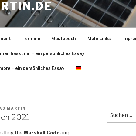
RTIN.DE
pment
Termine
Gästebuch
Mehr Links
Impre
 man hasst ihn – ein persönliches Essay
more – ein persönliches Essay
AD MARTIN
Suche
rch 2021
nach:
ndling the
Marshall Code
amp.