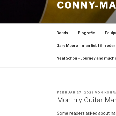
CONNY-MA
springen
Bands
Biografie
Equi
Gary Moore – man liebt ihn oder
Neal Schon – Journey and much 
VERÖFFENTLICHT
FEBRUAR 27, 2021
VON
KONR
AM
Monthly Guitar Ma
Some readers asked about ha