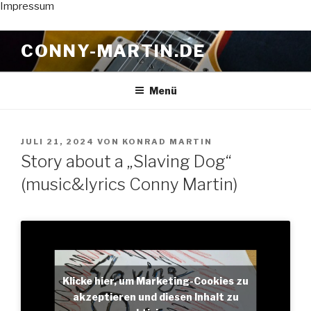
Impressum
Zum
CONNY-MARTIN.DE
Inhalt
springen
Menü
VERÖFFENTLICHT
JULI 21, 2024
VON
KONRAD MARTIN
AM
Story about a „Slaving Dog“
(music&lyrics Conny Martin)
Klicke hier, um Marketing-Cookies zu
akzeptieren und diesen Inhalt zu