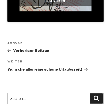
aktivieren
Beitragsnavigation
Vorheriger
ZURÜCK
Beitrag
Vorheriger Beitrag
Nächster
WEITER
Beitrag
Wünsche allen eine schöne Urlaubszeit!
Suche
Suche
nach: