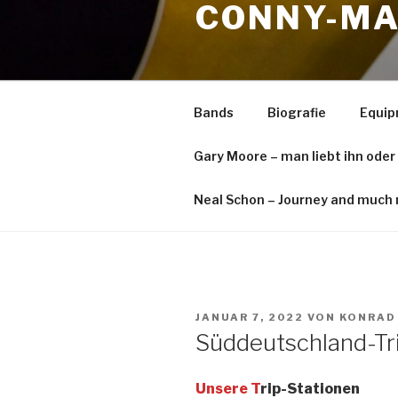
CONNY-MA
springen
Bands
Biografie
Equi
Gary Moore – man liebt ihn oder
Neal Schon – Journey and much 
VERÖFFENTLICHT
JANUAR 7, 2022
VON
KONRAD
AM
Süddeutschland-Tr
Unsere T
rip-Stationen