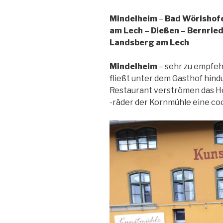
Mindelheim
–
Bad Wörishofe
am Lech – Dießen – Bernried
Landsberg am Lech
Mindelheim
– sehr zu empfeh
fließt unter dem Gasthof hind
Restaurant verströmen das Ho
-räder der Kornmühle eine co