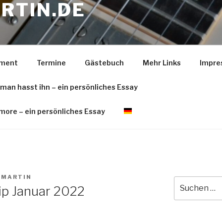
RTIN.DE
pment
Termine
Gästebuch
Mehr Links
Impre
 man hasst ihn – ein persönliches Essay
more – ein persönliches Essay
 MARTIN
Suche
ip Januar 2022
nach: