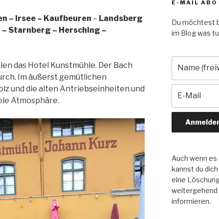
E-MAIL ABO
n – Irsee – Kaufbeuren
–
Landsberg
Du möchtest b
 – Starnberg – Hersching –
im Blog was tut
len das Hotel Kunstmühle. Der Bach
urch. Im äußerst gemütlichen
lz und die alten Antriebseinheiten und
ole Atmosphäre.
Auch wenn es s
kannst du dich
eine Löschung 
weitergehend
informieren.