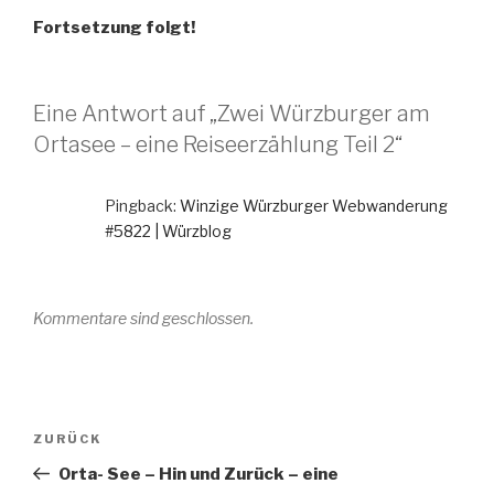
Fortsetzung folgt!
Eine Antwort auf „Zwei Würzburger am
Ortasee – eine Reiseerzählung Teil 2“
Pingback:
Winzige Würzburger Webwanderung
#5822 | Würzblog
Kommentare sind geschlossen.
Beitragsnavigation
Vorheriger
ZURÜCK
Beitrag
Orta- See – Hin und Zurück – eine