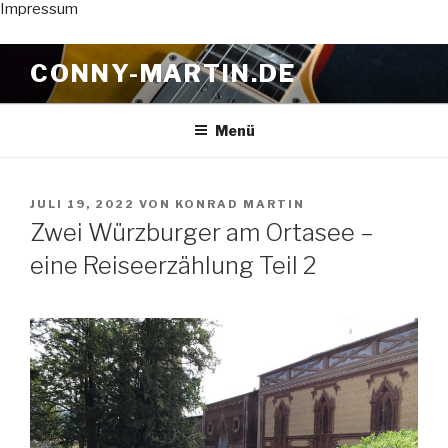
Impressum
Zum
CONNY-MARTIN.DE
Inhalt
springen
Menü
VERÖFFENTLICHT
JULI 19, 2022
VON
KONRAD MARTIN
AM
Zwei Würzburger am Ortasee –
eine Reiseerzählung Teil 2