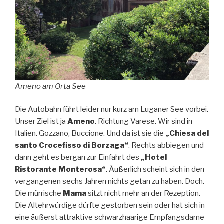
Ameno am Orta See
Die Autobahn führt leider nur kurz am Luganer See vorbei.
Unser Ziel ist ja
Ameno
. Richtung Varese. Wir sind in
Italien. Gozzano, Buccione. Und da ist sie die
„Chiesa del
santo Crocefisso di Borzaga“
. Rechts abbiegen und
dann geht es bergan zur Einfahrt des
„Hotel
Ristorante Monterosa“
. Äußerlich scheint sich in den
vergangenen sechs Jahren nichts getan zu haben. Doch.
Die mürrische
Mama
sitzt nicht mehr an der Rezeption.
Die Altehrwürdige dürfte gestorben sein oder hat sich in
eine äußerst attraktive schwarzhaarige Empfangsdame