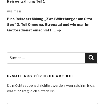
Reiseerzählung Teil 1
Nächster
WEITER
Beitrag
Eine Reiseerzählung „Zwei Würzburger am Orta
See“ 3. Teil Omegna, Stronatal und wie man im
Gottesdienst einschläft….
Suche
Suche
nach:
E-MAIL ABO FÜR NEUE ARTIKEL
Du möchtest benachrichtigt werden, wenn sich im Blog
was tut? Trag' dich einfach ein: