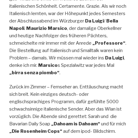
italienischen Schönheit. Certamente. Grazie. Als wir noch
Italienisch lernten, war der Höhepunkt jedes Semesters
der Abschlussabend im Würzburger
Da Luigi
/
Bella
Napoli
.
Maurizio Marsico
, der damalige Oberkellner
und heutige Nachfolger des früheren Pächters,
schmeichelte mir immer mit der Anrede
„Professore“
.
Die Bestelllung auf Italienisch und Smalltalk waren kein
Problem – damals. Wir müssen mal wieder ins
Da Luigi
,
denke ich mir.
Marsico
s Spezialwitz war jedes Mal
„birra senza piombo“
.
Zurück im Zimmer – Fernseher an. Enttäuschung macht
sich breit. Kein einziges deutsch- oder
englischsprachiges Programm, dafür gefühlte 5000
schwachsinnige italienische Sender. Aber das Wlan ist
vorzüglich. Die Abende sind gerettet: Sarah und die
Bavarian Daily Soap
„Dahoam is Dahoam“
und für mich
„Die Rosenheim Cops“
auf dem ipod- Bildschirm.