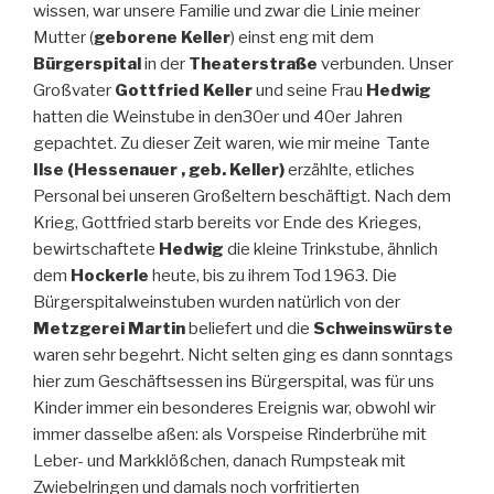
wissen, war unsere Familie und zwar die Linie meiner
Mutter (
geborene Keller
) einst eng mit dem
Bürgerspital
in der
Theaterstraße
verbunden. Unser
Großvater
Gottfried Keller
und seine Frau
Hedwig
hatten die Weinstube in den30er und 40er Jahren
gepachtet. Zu dieser Zeit waren, wie mir meine Tante
Ilse (Hessenauer , geb. Keller)
erzählte, etliches
Personal bei unseren Großeltern beschäftigt. Nach dem
Krieg, Gottfried starb bereits vor Ende des Krieges,
bewirtschaftete
Hedwig
die kleine Trinkstube, ähnlich
dem
Hockerle
heute, bis zu ihrem Tod 1963. Die
Bürgerspitalweinstuben wurden natürlich von der
Metzgerei Martin
beliefert und die
Schweinswürste
waren sehr begehrt. Nicht selten ging es dann sonntags
hier zum Geschäftsessen ins Bürgerspital, was für uns
Kinder immer ein besonderes Ereignis war, obwohl wir
immer dasselbe aßen: als Vorspeise Rinderbrühe mit
Leber- und Markklößchen, danach Rumpsteak mit
Zwiebelringen und damals noch vorfritierten