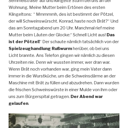
Semmelstraße auf und klingelte Sturm bei uns an der
Wohnung. Meine Mutter beim Ertönen des ersten
Klingeltons: “ Mmmmmh, des ist bestimmt der Pötzel,
der will Schweinswürscht. Konrad, haste noch Brät?“ Und
das am Sonntagabend um 20 Uhr. Manchmal rief meine
Mutter beim Läuten der Glocke:“ Schnell Licht aus!
Das
ist der Pötzel!
“ Der schaute nämlich tatsächlich von der
Spielzeughandlung Rußwurm
herüber, ob bei uns
Licht brannte. Ans Telefon gingen wir nämlich zu diesen
Uhrzeiten nie. Denn wir wussten immer, wer dran war.
Wenn Brät noch vorhanden war, ging mein Vater dann
immer in die Wurstküche, um die Schweinsdärme an der
Maschine mit Brät zu füllen und abzudrehen. Dann wurden
die frischen Schweinswürste in einer Mulde von ihm oder
uns zum Bürgerspital getragen.
Der Abend war
gelaufen
.