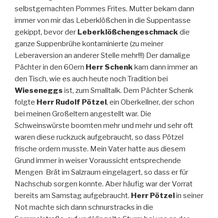
selbstgemachten Pommes Frites. Mutter bekam dann
immer von mir das Leberklößchen in die Suppentasse
gekippt, bevor der
Leberklößchengeschmack
die
ganze Suppenbrühe kontaminierte (zu meiner
Leberaversion an anderer Stelle mehr!!!) Der damalige
Pächter in den 60ern
Herr Schenk
kam dann immer an
den Tisch, wie es auch heute noch Tradition bei
Wieseneggs
ist, zum Smalltalk. Dem Pächter Schenk
folgte
Herr Rudolf Pötzel
, ein Oberkellner, der schon
bei meinen Großeltern angestellt war. Die
Schweinswürste boomten mehr und mehr und sehr oft
waren diese ruckzuck aufgebraucht, so dass Pötzel
frische ordern musste. Mein Vater hatte aus diesem
Grund immer in weiser Voraussicht entsprechende
Mengen Brät im Salzraum eingelagert, so dass er für
Nachschub sorgen konnte. Aber häufig war der Vorrat
bereits am Samstag aufgebraucht.
Herr Pötzel
in seiner
Not machte sich dann schnurstracks in die