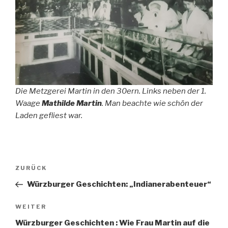
Die Metzgerei Martin in den 30ern. Links neben der 1.
Waage
Mathilde Martin
. Man beachte wie schön der
Laden gefliest war.
Beitragsnavigation
Vorheriger
ZURÜCK
Beitrag
Würzburger Geschichten: „Indianerabenteuer“
Nächster
WEITER
Beitrag
Würzburger Geschichten : Wie Frau Martin auf die