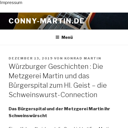
Impressum
Zum
CONNY-MARTIN.DE
Inhalt
springen
Menü
VERÖFFENTLICHT
DEZEMBER 13, 2019
VON
KONRAD MARTIN
AM
Würzburger Geschichten : Die
Metzgerei Martin und das
Bürgerspital zum Hl. Geist – die
Schweinswurst-Connection
Das Bürgerspital und der Metzgerei Martin ihr
Schweinswürscht