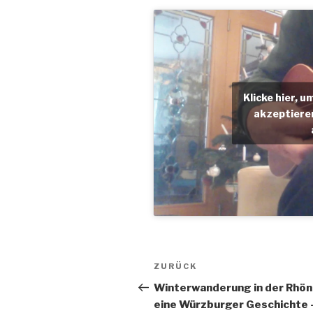
Klicke hier, 
akzeptieren
Beitragsnavigation
Vorheriger
ZURÜCK
Beitrag
Winterwanderung in der Rhön
eine Würzburger Geschichte 