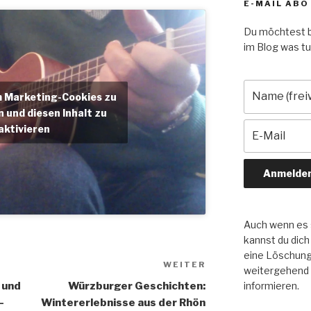
E-MAIL ABO
Du möchtest b
im Blog was tut
um Marketing-Cookies zu
 und diesen Inhalt zu
aktivieren
Auch wenn es s
kannst du dich
eine Löschung 
WEITER
Nächster
weitergehend
Beitrag
informieren.
 und
Würzburger Geschichten:
–
Wintererlebnisse aus der Rhön