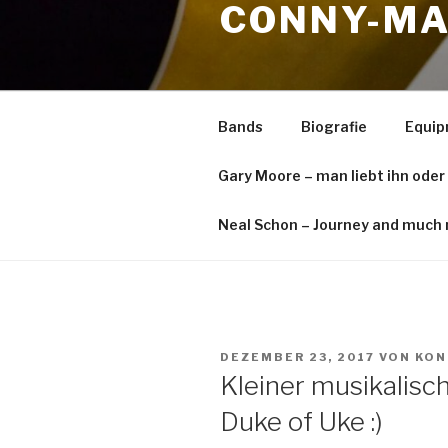
CONNY-MA
springen
Bands
Biografie
Equi
Gary Moore – man liebt ihn oder
Neal Schon – Journey and much 
VERÖFFENTLICHT
DEZEMBER 23, 2017
VON
KON
AM
Kleiner musikalis
Duke of Uke :)