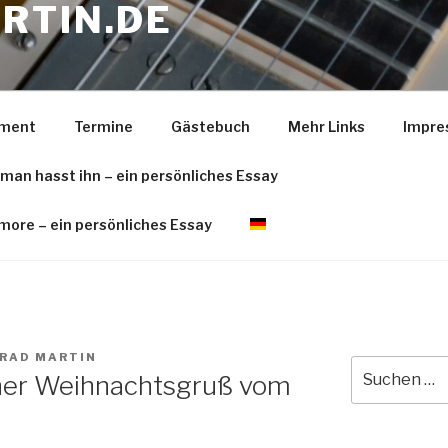
RTIN.DE
pment
Termine
Gästebuch
Mehr Links
Impre
 man hasst ihn – ein persönliches Essay
more – ein persönliches Essay
RAD MARTIN
Suche
cher Weihnachtsgruß vom
nach: