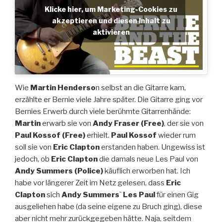
Klicke hier, um Marketing-Cookies zu
akzeptieren und diesen Inhalt zu
aktivieren
Wie
Martin Henderso
n selbst an die Gitarre kam,
erzählte er Bernie viele Jahre später. Die Gitarre ging vor
Bernies Erwerb durch viele berühmte Gitarrenhände:
Martin
erwarb sie von
Andy Fraser (Free)
, der sie von
Paul Kossof (Free)
erhielt.
Paul Kossof
wieder rum
soll sie von
Eric Clapton
erstanden haben. Ungewiss ist
jedoch, ob
Eric Clapton
die damals neue Les Paul von
Andy Summers
(Police)
käuflich erworben hat. Ich
habe vor längerer Zeit im Netz gelesen, dass
Eric
Clapton
sich
Andy Summers
`
Les Paul
für einen Gig
ausgeliehen habe (da seine eigene zu Bruch ging), diese
aber nicht mehr zurückgegeben hätte. Naja, seitdem