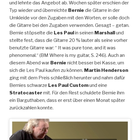
und lehnte das Angebot ab. Wochen später erschien der
Typ wieder und überreichte
Bernie
die Gitarre in der
Umkleide vor den Zugaben mit den Worten, er solle doch
die Gitarre bei den Zugaben verwenden. Gesagt – getan.
Bernie stöpselte die
Les Paul
in seinen
Marshall
und
stellte fest, dass die Gitarre 20 % lauter als seine vorher
benutzte Gitarre war: “ It was pure tone, and it was
phenomenal.“ (BM Where is my guitar, S. 246). Auch an
diesem Abend war
Bernie
nicht besser bei Kasse, um
sich die Les Paul kaufen zu können.
Martin Henderson
ging mit dem Preis schließlich herunter und nahm dafür
Bernies schwarze
Les Paul Custom
und eine
Stratocaster
mit. Für den Rest schuldete Bernie ihm
ein Barguthaben, dass er erst über einen Monat später
zurückzahlen konnte.