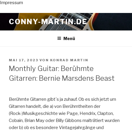
Impressum
Zum
CONNY-MARTIN.DE
Inhalt
springen
Menü
VERÖFFENTLICHT
MAI 17, 2023
VON
KONRAD MARTIN
AM
Monthly Guitar: Berühmte
Gitarren: Bernie Marsdens Beast
Berühmte Gitarren gibt´s ja zuhauf. Ob es sich jetzt um
Gitarren handelt, die a) von Berühmtheiten der
(Rock-)Musikgeschichte wie Page, Hendrix, Clapton,
Cobain, Brian May oder Billy Gibbons malträtiert wurden
oder b) ob es besondere Vintagejahrgänge und