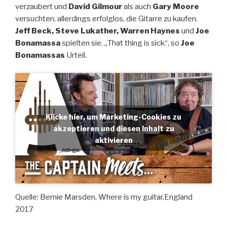
verzaubert und
David Gilmour
als auch
Gary Moore
versuchten, allerdings erfolglos, die Gitarre zu kaufen.
Jeff Beck, Steve Lukather, Warren Haynes
und
Joe
Bonamassa
spielten sie. „That thing is sick“, so
Joe
Bonamassas
Urteil.
Klicke hier, um Marketing-Cookies zu
akzeptieren und diesen Inhalt zu
aktivieren
Quelle: Bernie Marsden, Where is my guitar,England
2017