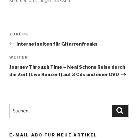
Kommentare sind geschlossen.
Beitragsnavigation
Vorheriger
ZURÜCK
Beitrag
Internetseiten für Gitarrenfreaks
Nächster
WEITER
Beitrag
Journey Through Time – Neal Schons Reise durch
die Zeit (Live Konzert) auf 3 Cds und einer DVD
Suche
Suche
nach:
E-MAIL ABO FÜR NEUE ARTIKEL